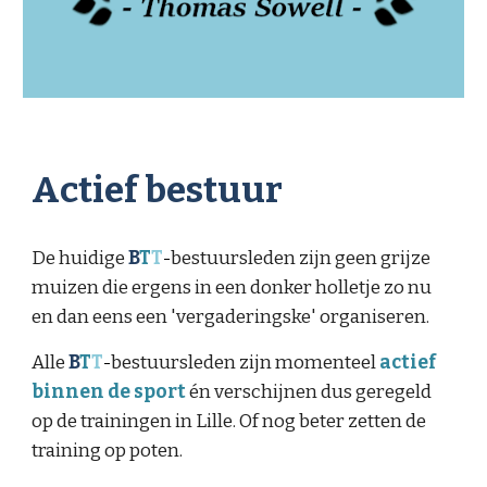
Actief bestuur
De huidige
B
T
T
-
bestuursleden zijn geen grijze
muizen die ergens in een donker holletje zo nu
en dan eens een 'vergaderingske' organiseren.
Alle
B
T
T
-
bestuursleden zijn momenteel
actief
binnen de sport
én verschijnen dus geregeld
op de trainingen in Lille. Of nog beter zetten de
training op poten.