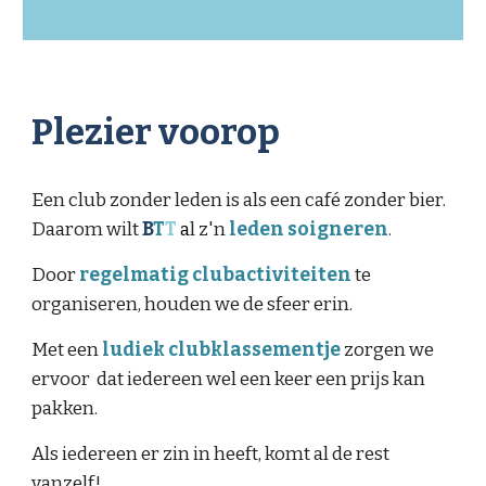
Plezier voorop
Een club zonder leden is als een café zonder bier.
Daarom wilt
B
T
T
a
l z'n
leden soigneren
.
Door
regelmatig clubactiviteiten
te
organiseren, houden we de sfeer erin.
Met een
ludiek clubklassementje
zorgen we
ervoor dat iedereen wel een keer een prijs kan
pakken.
Als iedereen er zin in heeft, komt al de rest
vanzelf!