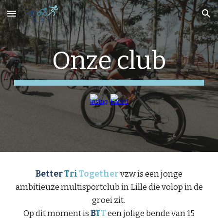
Skip to main content
Skip to navigation
Onze club
Better
Tri
Together
vzw is een jonge
ambitieuze multisportclub in Lille die volop in de
groei zit.
Op dit moment is
B
T
T
een jolige bende van 15