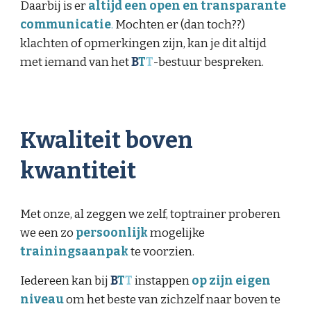
Daarbij is er
altijd een open en transparante
communicatie
.
Mochten er (dan toch??)
klachten of opmerkingen zijn, kan je dit altijd
met iemand van het
B
T
T
-
bestuur bespreken.
Kwaliteit boven
kwantiteit
Met onze, al zeggen we zelf, toptrainer proberen
we een zo
persoonlijk
mogelijke
trainingsaanpak
te voorzien.
Iedereen kan bij
B
T
T
instappen
op zijn eigen
niveau
om het beste van zichzelf naar boven te