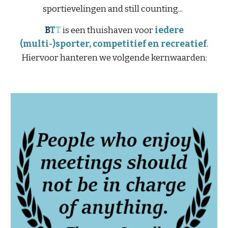
sportievelingen and still counting...
B
T
T
is een thuishaven voor
iedere
(multi-)sporter, competitief en recreatief
.
Hiervoor hanteren we volgende kernwaarden: