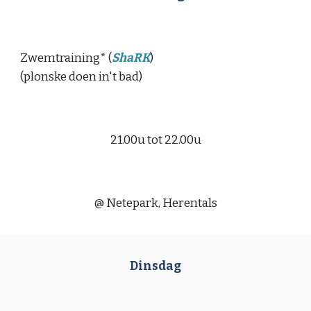
Zwemtraining* (
ShaRK
)
(plonske doen in't bad)
2
1
.00u tot 2
2
.00u
@
Netepark, Herentals
Dinsdag