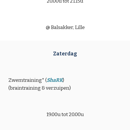
20.00u tot 21.15u
@ Balsakker, Lille
Zaterdag
Zwemtraining
*
(
ShaRK
)
(
braintraining & verzuipen
)
19.00u tot 20.00u