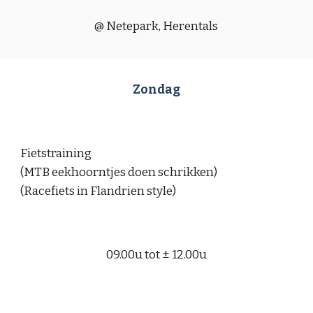
@ Netepark, Herentals
Zondag
Fietstraining
(MTB eekhoorntjes doen schrikken)
(
Racefiets in Flandrien style
)
09.00u tot ± 12.00u