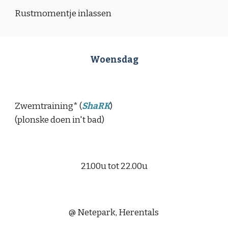
Rustmomentje inlassen
Woensdag
Zwemtraining
*
(
ShaRK
)
(plonske doen in't bad)
21.00u tot 22.00u
@ Netepark, Herentals